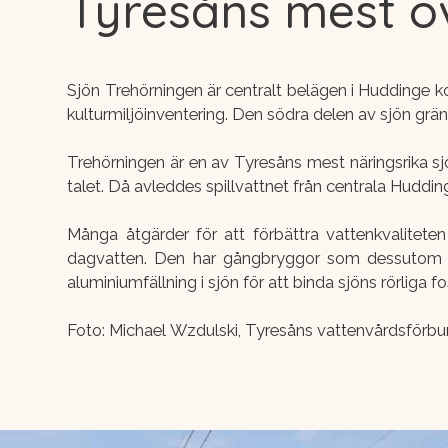
Tyresåns mest ö
Sjön Trehörningen är centralt belägen i Huddinge k
kulturmiljöinventering. Den södra delen av sjön grän
Trehörningen är en av Tyresåns mest näringsrika sjöa
talet. Då avleddes spillvattnet från centrala Huddin
Många åtgärder för att förbättra vattenkvalitete
dagvatten. Den har gångbryggor som dessutom gj
aluminiumfällning i sjön för att binda sjöns rörliga f
Foto: Michael Wzdulski, Tyresåns vattenvårdsförb