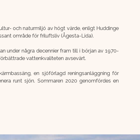
ltur- och naturmiljö av högt värde, enligt Huddinge
ssant område för friluftsliv (Ågesta-Lida).
lan under några decennier fram till i början av 1970-
 förbättrade vattenkvaliteten avsevärt.
skärmbassäng, en sjöförlagd reningsanläggning för
omenera runt sjön. Sommaren 2020 genomfördes en