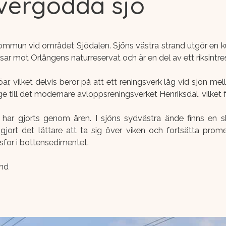
vergödda sjö
ommun vid området Sjödalen. Sjöns västra strand utgör en ku
sar mot Orlångens naturreservat och är en del av ett riksintre
r, vilket delvis beror på att ett reningsverk låg vid sjön mel
ge till det modernare avloppsreningsverket Henriksdal, vilket
n har gjorts genom åren. I sjöns sydvästra ände finns en 
ort det lättare att ta sig över viken och fortsätta pr
osfor i bottensedimentet.
und