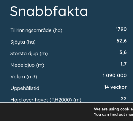
Snabbfakta
1790
Tillrinningsområde (ha)
62,6
Sjöyta (ha)
3,6
Största djup (m)
1,7
Medeldjup (m)
1 090 000
Volym (m3)
14 veckor
Uppehållstid
22
Höjd över havet (RH2000) (m)
We are using cookies
7,4
Strandlängd (km)
You can find out mo