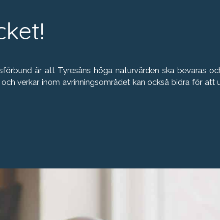
ket!
sförbund är att Tyresåns höga naturvärden ska bevaras o
h verkar inom avrinningsområdet kan också bidra för att uppn