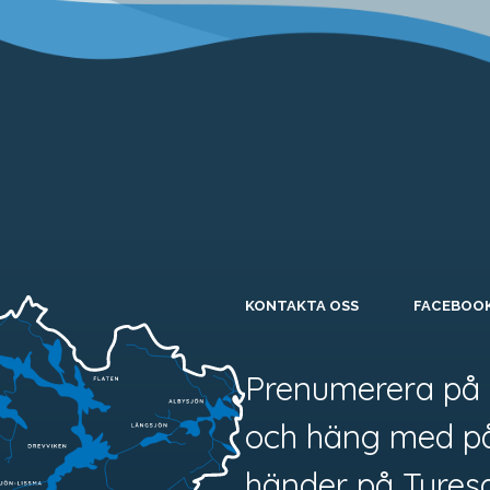
KONTAKTA OSS
FACEBOO
Prenumerera på 
och häng med p
händer på Tyres