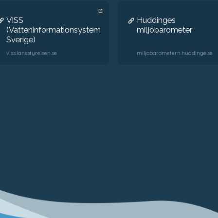
VISS
Huddinges
(Vatteninformationsystem
miljöbarometer
Sverige)
viss.lansstyrelsen.se
miljobarometern.huddinge.se
Arbetsgrupp
Styrelse