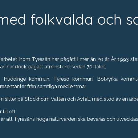
 med folkvalda och 
rbetet inom Tyresån har pågått i mer än 20 år. År 1993 s
n har dock pågått åtminstone sedan 70-talet.
 Huddinge kommun, Tyresö kommun, Botkyrka kommun 
presentanter från samtliga medlemmar.
som sitter på Stockholm Vatten och Avfall, med stöd av en 
till ett
är att Tyresåns höga naturvärden ska bevaras och utveckl