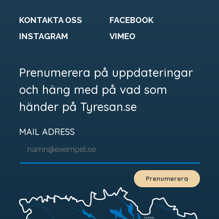
gammal länk som är borta.
KONTAKTA OSS
FACEBOOK
INSTAGRAM
VIMEO
Prenumerera på uppdateringar
och häng med på vad som
händer på Tyresan.se
Arbetsgrupp
Styrelse
MAIL ADRESS