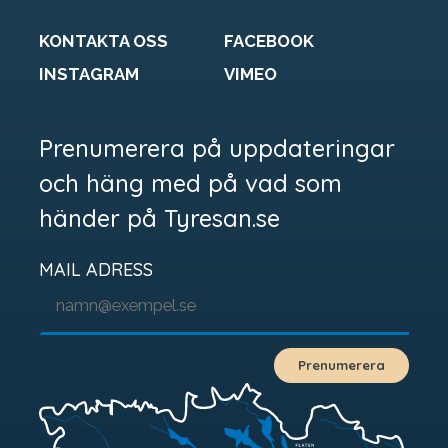
gammal länk som är borta.
KONTAKTA OSS
FACEBOOK
INSTAGRAM
VIMEO
Prenumerera på uppdateringar
och häng med på vad som
händer på Tyresan.se
Arbetsgrupp
Styrelse
MAIL ADRESS